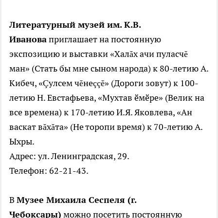
Литературный музей им. К.В.
Иванова
приглашает на постоянную
экспозицию и выставки «Халăх ачи пуласчĕ
ман» (Стать бы мне сыном народа) к 80-летию А.
Кибеч, «Çулсем чĕнеççĕ» (Дороги зовут) к 100-
летию Н. Евстафьева, «Мухтав ӗмӗре» (Велик на
все времена) к 170-летию И.Я. Яковлева, «Ан
васкат вăхăта» (Не торопи время) к 70-летию А.
Ыхры.
Адрес: ул. Ленинградская, 29.
Телефон: 62-21-43.
В
Музее Михаила Сеспеля (г.
Чебоксары)
можно посетить постоянную