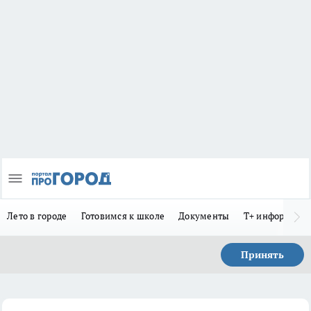
Лето в городе
Готовимся к школе
Документы
Т+ информиру
Принять