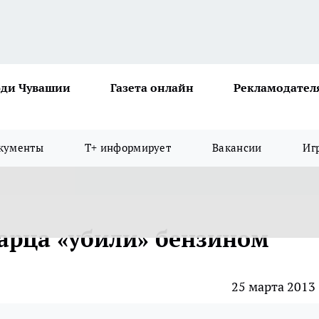
ди Чувашии
Газета онлайн
Рекламодател
кументы
Т+ информирует
Вакансии
Иг
арца «убили» бензином
25 марта 2013