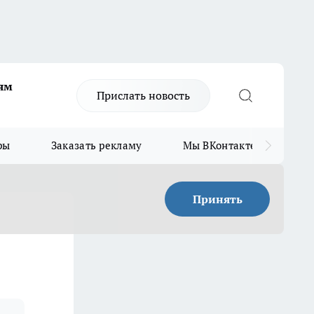
ям
Прислать новость
ры
Заказать рекламу
Мы ВКонтакте
Мы
Принять