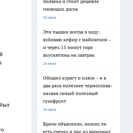
полвека и стоит дешевле
гниющих досок
23 июля
Эти пышки всегда в ходу:
взбиваю кефир с майонезом –
и через 15 минут гора
й
вкуснятины на завтрак
в
26 июля
Обошел курагу и изюм – и в
два раза полезнее чернослива:
назван самый полезный
сухофрукт
 был
24 июля
Врачи объяснили, можно ли
го
есть гречку и рис из варочных