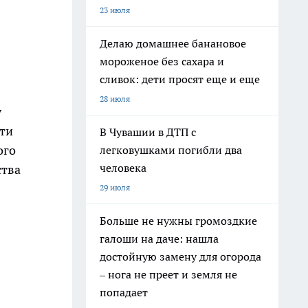
23 июля
Делаю домашнее банановое
мороженое без сахара и
сливок: дети просят еще и еще
28 июля
у
сти
В Чувашии в ДТП с
ого
легковушками погибли два
человека
ства
29 июля
Больше не нужны громоздкие
галоши на даче: нашла
достойную замену для огорода
– нога не преет и земля не
попадает