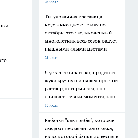
23 июля
Титулованная красавица
неустанно цветет с мая по
авки
октябрь: этот великолепный
многолетник весь сезон радует
пышными алыми цветами
21 июля
ого
Я устал собирать колорадского
жука вручную и нашел простой
раствор, который реально
очищает грядки моментально
10 июля
Кабачки "как грибы", которые
съедают первыми: заготовка,
из‑за которой банки до весны в