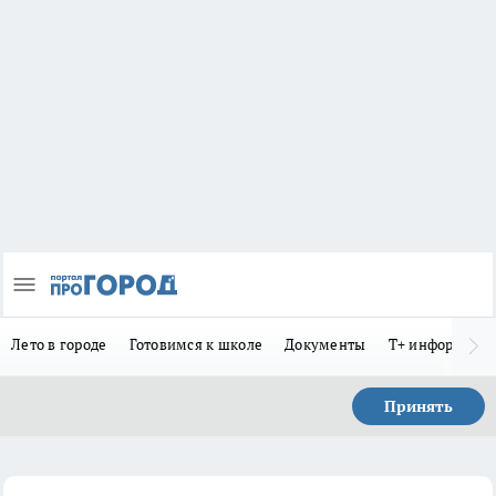
Лето в городе
Готовимся к школе
Документы
Т+ информиру
Принять