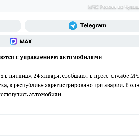
МЧС России по Чува
ляются с управлением автомобилями
 в пятницу, 24 января, сообщают в пресс-службе М
ва, в республике зарегистрировано три аварии. В од
столкнулись автомобили.