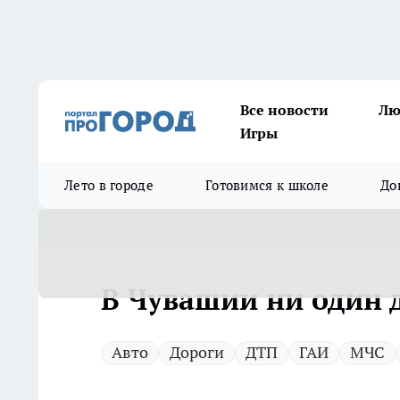
Все новости
Лю
Игры
Лето в городе
Готовимся к школе
До
В Чувашии ни один д
Авто
Дороги
ДТП
ГАИ
МЧС