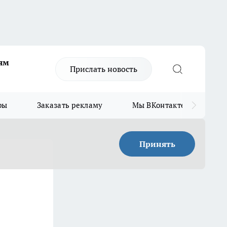
ям
Прислать новость
ры
Заказать рекламу
Мы ВКонтакте
Мы
Принять