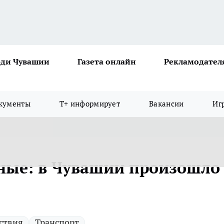
ди Чувашии
Газета онлайн
Рекламодател
кументы
Т+ информирует
Вакансии
Иг
ные: в Чувашии произошло
ствия
Транспорт