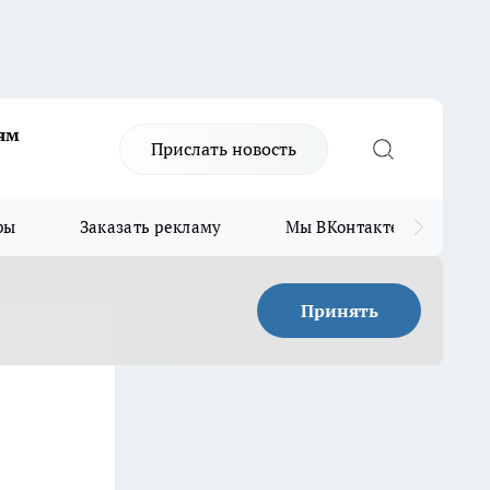
ям
Прислать новость
ры
Заказать рекламу
Мы ВКонтакте
Мы
Принять