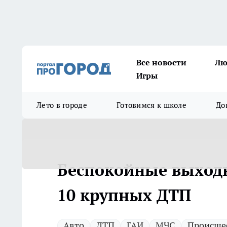
Все новости
Лю
Игры
Лето в городе
Готовимся к школе
До
Беспокойные выход
10 крупных ДТП
Авто
ДТП
ГАИ
МЧС
Происше