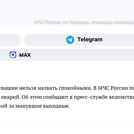
МЧС России по Чувашии, очевидца Алексан
увашии нельзя назвать спокойными. В МЧС России п
аварий. Об этом сообщают в пресс-службе ведомства
твий за минувшие выходные.