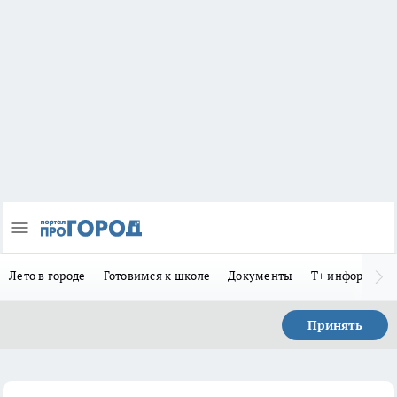
Лето в городе
Готовимся к школе
Документы
Т+ информиру
Принять