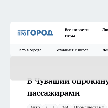
Все новости
Лю
Игры
Лето в городе
Готовимся к школе
До
В Чувашии опрокину
пассажирами
Авто
ДТП
ГАИ
Происшествия