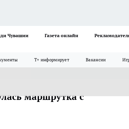
ди Чувашии
Газета онлайн
Рекламодател
кументы
Т+ информирует
Вакансии
Иг
лась маршрутка с