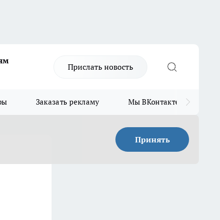
ям
Прислать новость
ры
Заказать рекламу
Мы ВКонтакте
Мы
Принять