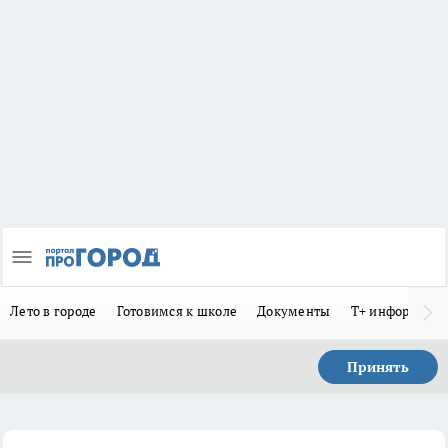
Лето в городе
Готовимся к школе
Документы
Т+ информиру
Принять