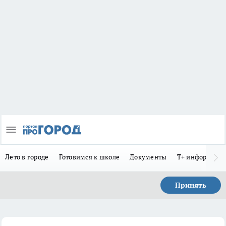
Лето в городе
Готовимся к школе
Документы
Т+ информиру
Принять