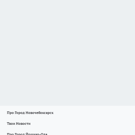
Про Город Новочебоксарск
Твои Новости
Про Город Йошкар-Ола