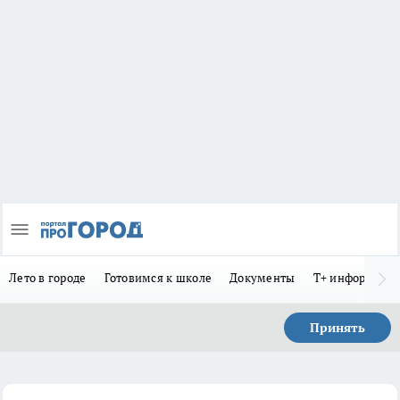
Лето в городе
Готовимся к школе
Документы
Т+ информиру
Принять