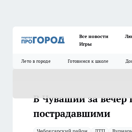
Все новости
Лю
Игры
Лето в городе
Готовимся к школе
До
В Чувашии за вечер
пострадавшими
Чебоксарский район
ДТП
Вурнар