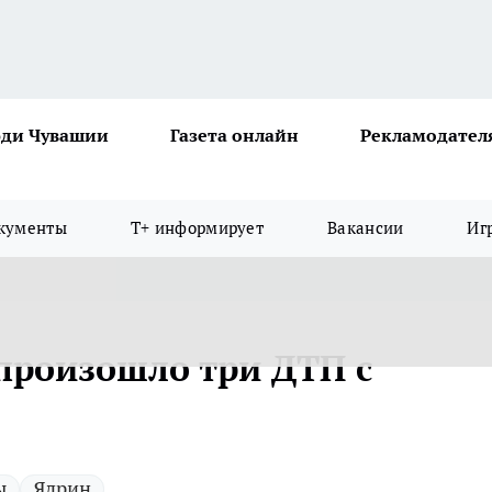
ди Чувашии
Газета онлайн
Рекламодател
кументы
Т+ информирует
Вакансии
Иг
 произошло три ДТП с
ы
Ядрин