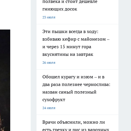
полвека и стоит дешевле
гниющих досок
23 июля
Эти пышки всегда в ходу:
взбиваю кефир с майонезом –
и через 15 минут гора
вкуснятины на завтрак
26 июля
Обошел курагу и изюм – и в
два раза полезнее чернослива:
назван самый полезный
сухофрукт
24 июля
Врачи объяснили, можно ли
есть гречку и рис из варочных