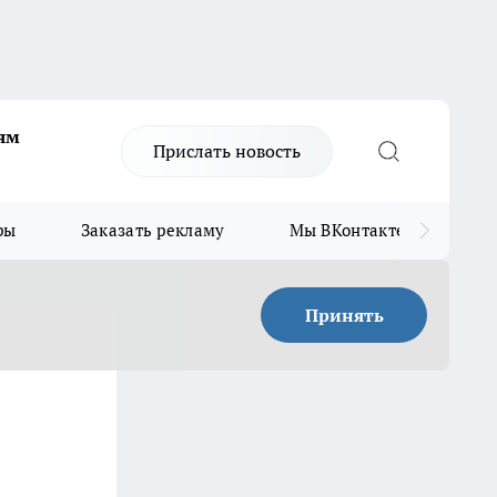
ям
Прислать новость
ры
Заказать рекламу
Мы ВКонтакте
Мы
Принять