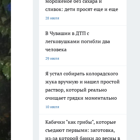
мороженое без сахара и
сливок: дети просят еще и еще
28 июля
В Чувашии в ДТП с
легковушками погибли два
человека
29 июля
Я устал собирать колорадского
жука вручную и нашел простой
раствор, который реально
очищает грядки моментально
10 июля
Кабачки "как грибы", которые
съедают первыми: заготовка,
из‑за которой банки до весны в