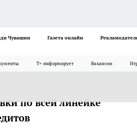
ди Чувашии
Газета онлайн
Рекламодател
кументы
Т+ информирует
Вакансии
Иг
вки по всей линейке
едитов