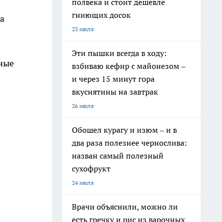
полвека и стоит дешевле
гниющих досок
а
23 июля
Эти пышки всегда в ходу:
ные
взбиваю кефир с майонезом –
и через 15 минут гора
вкуснятины на завтрак
26 июля
Обошел курагу и изюм – и в
два раза полезнее чернослива:
назван самый полезный
сухофрукт
24 июля
Врачи объяснили, можно ли
есть гречку и рис из варочных