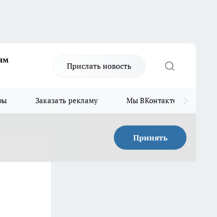
ям
Прислать новость
ры
Заказать рекламу
Мы ВКонтакте
Мы
Принять