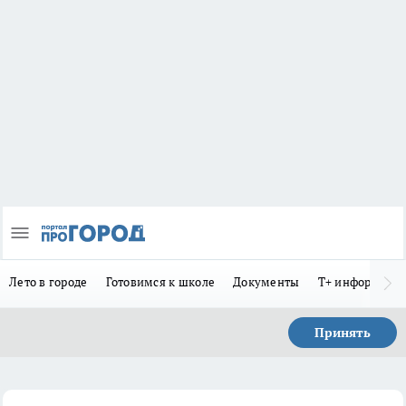
Лето в городе
Готовимся к школе
Документы
Т+ информиру
Принять