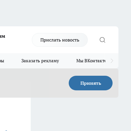
ям
Прислать новость
ры
Заказать рекламу
Мы ВКонтакте
Мы
Принять