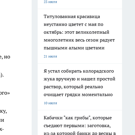
23 июля
Титулованная красавица
неустанно цветет с мая по
октябрь: этот великолепный
многолетник весь сезон радует
пышными алыми цветами
, но
21 июля
Я устал собирать колорадского
).
жука вручную и нашел простой
раствор, который реально
рго»
очищает грядки моментально
10 июля
ку,
Кабачки "как грибы", которые
ли
съедают первыми: заготовка,
х-
из‑за которой банки до весны в