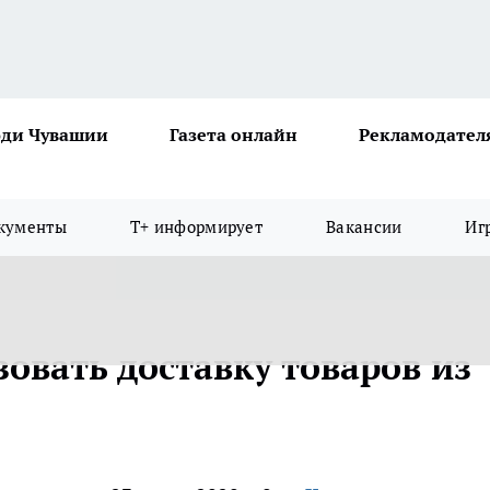
ди Чувашии
Газета онлайн
Рекламодател
кументы
Т+ информирует
Вакансии
Иг
овать доставку товаров из