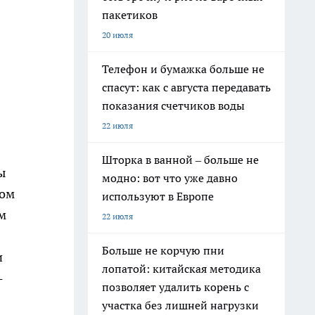
пакетиков
20 июля
Телефон и бумажка больше не
спасут: как с августа передавать
показания счетчиков воды
22 июля
Шторка в ванной – больше не
ы
модно: вот что уже давно
ном
используют в Европе
м
22 июля
Больше не корчую пни
и
лопатой: китайская методика
-
позволяет удалить корень с
участка без лишней нагрузки