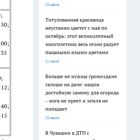
23 июля
;
Титулованная красавица
-30;
неустанно цветет с мая по
октябрь: этот великолепный
-00;
многолетник весь сезон радует
пышными алыми цветами
-35
21 июля
Больше не нужны громоздкие
0;
галоши на даче: нашла
-12;
достойную замену для огорода
– нога не преет и земля не
-40;
попадает
-15
23 июля
В Чувашии в ДТП с