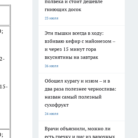
полвека и стоит дешевле
гниющих досок
23 июля
0;
Эти пышки всегда в ходу:
взбиваю кефир с майонезом –
и через 15 минут гора
вкуснятины на завтрак
2-
26 июля
Обошел курагу и изюм – и в
 15-
два раза полезнее чернослива:
назван самый полезный
сухофрукт
24 июля
Врачи объяснили, можно ли
0;
есть гречку и рис из варочных