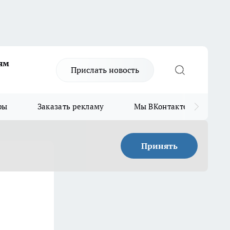
ям
Прислать новость
ры
Заказать рекламу
Мы ВКонтакте
Мы
Принять