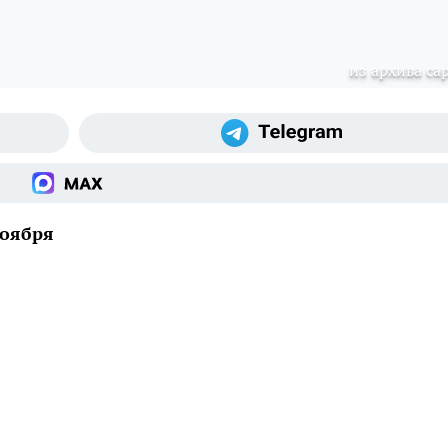
из архива cap
ноября