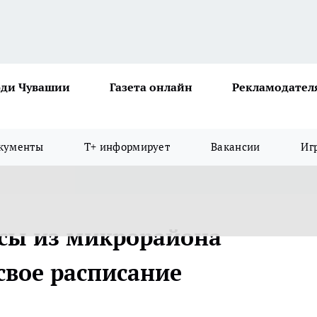
ди Чувашии
Газета онлайн
Рекламодател
кументы
Т+ информирует
Вакансии
Иг
усы из микрорайона
свое расписание