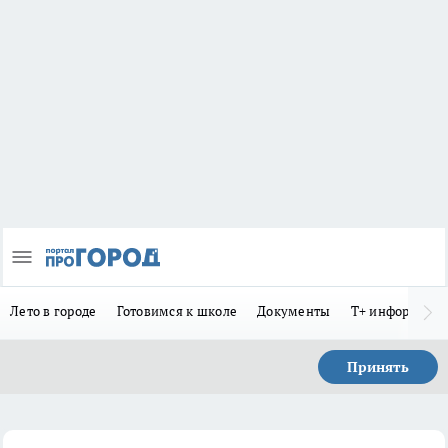
Лето в городе
Готовимся к школе
Документы
Т+ информиру
Принять