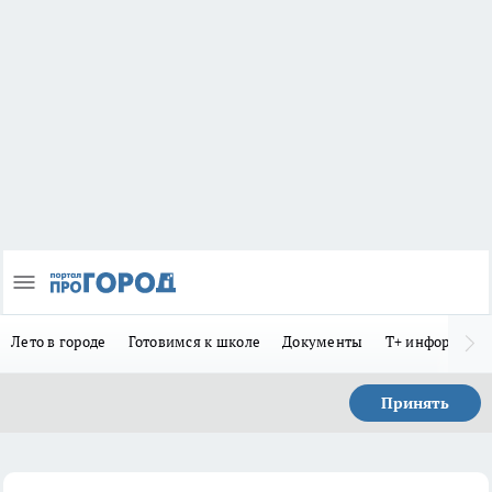
Лето в городе
Готовимся к школе
Документы
Т+ информиру
Принять