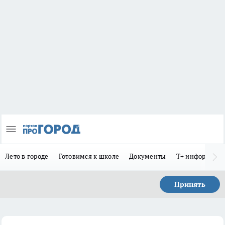
Лето в городе
Готовимся к школе
Документы
Т+ информиру
Принять