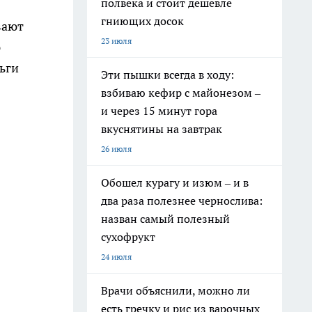
полвека и стоит дешевле
гниющих досок
вают
23 июля
ю
ьги
Эти пышки всегда в ходу:
взбиваю кефир с майонезом –
и через 15 минут гора
вкуснятины на завтрак
26 июля
Обошел курагу и изюм – и в
два раза полезнее чернослива:
назван самый полезный
сухофрукт
24 июля
Врачи объяснили, можно ли
есть гречку и рис из варочных