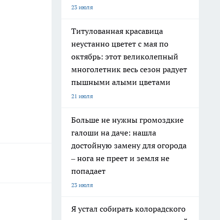
23 июля
Титулованная красавица
неустанно цветет с мая по
октябрь: этот великолепный
многолетник весь сезон радует
пышными алыми цветами
21 июля
Больше не нужны громоздкие
галоши на даче: нашла
достойную замену для огорода
– нога не преет и земля не
попадает
23 июля
Я устал собирать колорадского