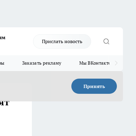
ям
Прислать новость
ры
Заказать рекламу
Мы ВКонтакте
Мы
Принять
ят