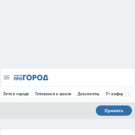
Лето в городе
Готовимся к школе
Документы
Т+ информиру
Принять