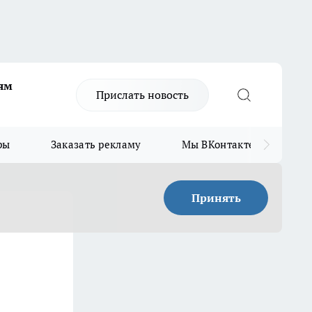
ям
Прислать новость
ры
Заказать рекламу
Мы ВКонтакте
Мы
Принять