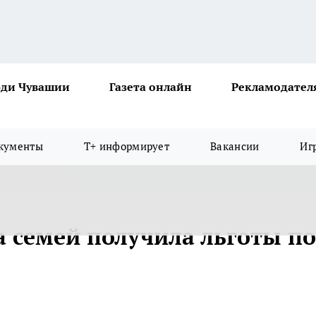
ди Чувашии
Газета онлайн
Рекламодател
кументы
Т+ информирует
Вакансии
Иг
а семей получила льготы по