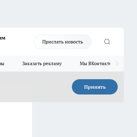
ям
Прислать новость
ры
Заказать рекламу
Мы ВКонтакте
Мы
Принять