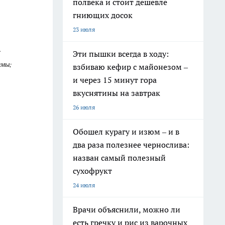
полвека и стоит дешевле
гниющих досок
23 июля
.
Эти пышки всегда в ходу:
емы;
взбиваю кефир с майонезом –
и через 15 минут гора
вкуснятины на завтрак
26 июля
Обошел курагу и изюм – и в
два раза полезнее чернослива:
назван самый полезный
сухофрукт
24 июля
Врачи объяснили, можно ли
есть гречку и рис из варочных