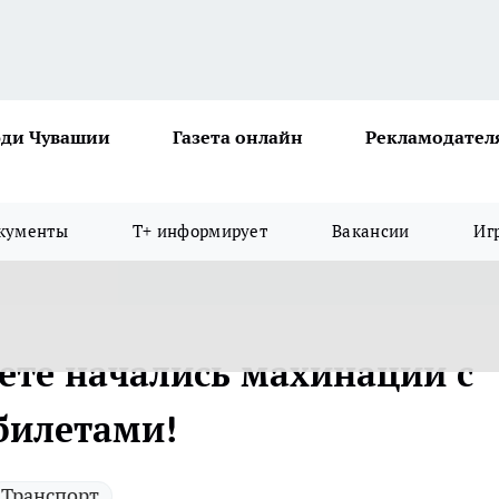
ди Чувашии
Газета онлайн
Рекламодател
кументы
Т+ информирует
Вакансии
Иг
ете начались махинации с
билетами!
Транспорт