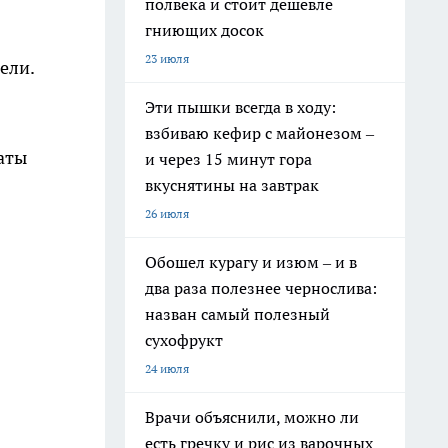
полвека и стоит дешевле
гниющих досок
23 июля
ели.
Эти пышки всегда в ходу:
взбиваю кефир с майонезом –
аты
и через 15 минут гора
вкуснятины на завтрак
26 июля
Обошел курагу и изюм – и в
два раза полезнее чернослива:
назван самый полезный
сухофрукт
24 июля
Врачи объяснили, можно ли
есть гречку и рис из варочных