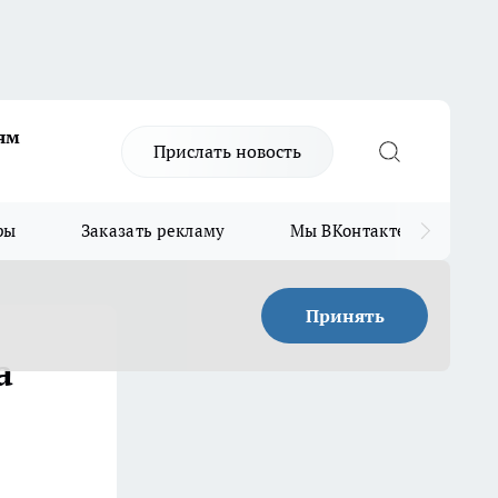
ям
Прислать новость
ры
Заказать рекламу
Мы ВКонтакте
Мы
Принять
а