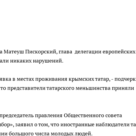
а Матеуш Пискорский, глава делегации европейских
вали никаких нарушений.
явка в местах проживания крымских татар, - подчер
 что представители татарского меньшинства приняли
 председатель правления Общественного совета
ор», заявил о том, что иностранные наблюдатели т
нии большого числа молодых людей.