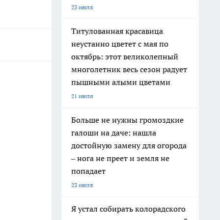
23 июля
Титулованная красавица
неустанно цветет с мая по
октябрь: этот великолепный
многолетник весь сезон радует
пышными алыми цветами
21 июля
Больше не нужны громоздкие
галоши на даче: нашла
достойную замену для огорода
– нога не преет и земля не
попадает
23 июля
Я устал собирать колорадского