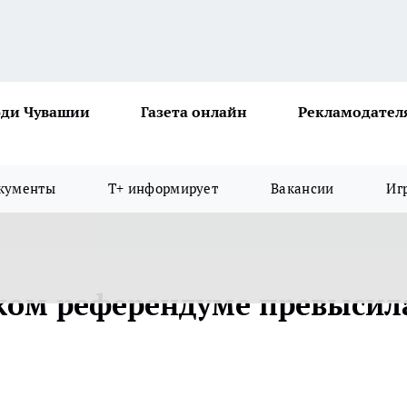
ди Чувашии
Газета онлайн
Рекламодател
кументы
Т+ информирует
Вакансии
Иг
ком референдуме превысил