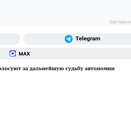
itar-tass.
олосуют за дальнейшую судьбу автономии