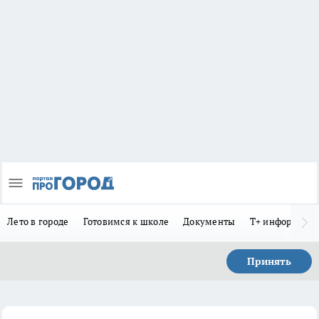
Лето в городе
Готовимся к школе
Документы
Т+ информиру
Принять