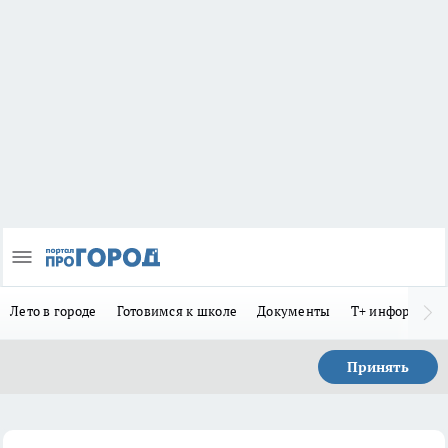
Лето в городе
Готовимся к школе
Документы
Т+ информиру
Принять