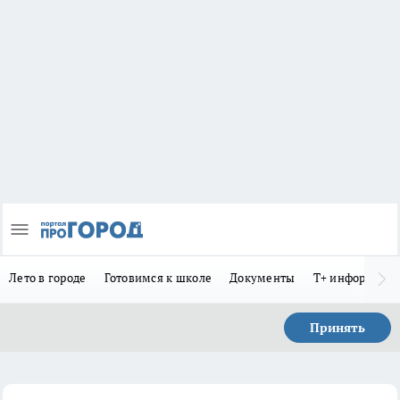
Лето в городе
Готовимся к школе
Документы
Т+ информиру
Принять