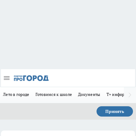
Лето в городе
Готовимся к школе
Документы
Т+ информиру
Принять