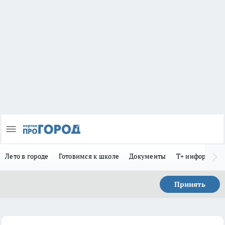
Лето в городе
Готовимся к школе
Документы
Т+ информиру
Принять