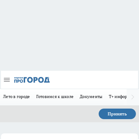
Лето в городе
Готовимся к школе
Документы
Т+ информиру
Принять