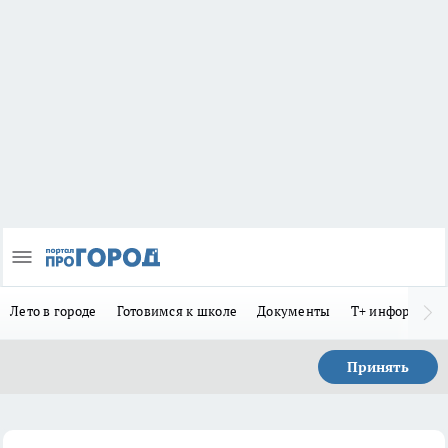
Лето в городе
Готовимся к школе
Документы
Т+ информиру
Принять