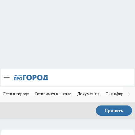
Лето в городе
Готовимся к школе
Документы
Т+ информиру
Принять