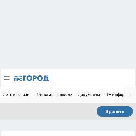
Лето в городе
Готовимся к школе
Документы
Т+ информиру
Принять