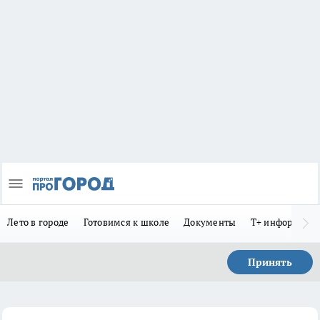
Лето в городе
Готовимся к школе
Документы
Т+ информиру
Принять