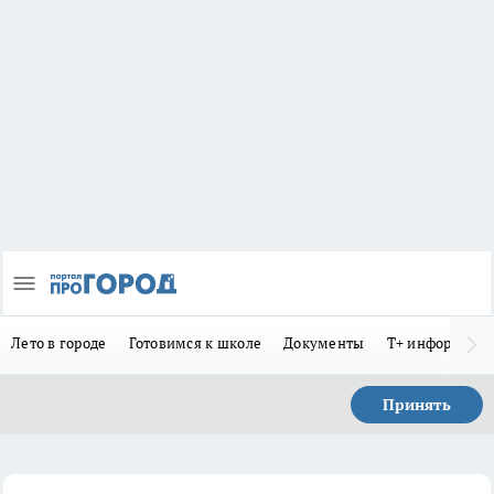
Лето в городе
Готовимся к школе
Документы
Т+ информиру
Принять