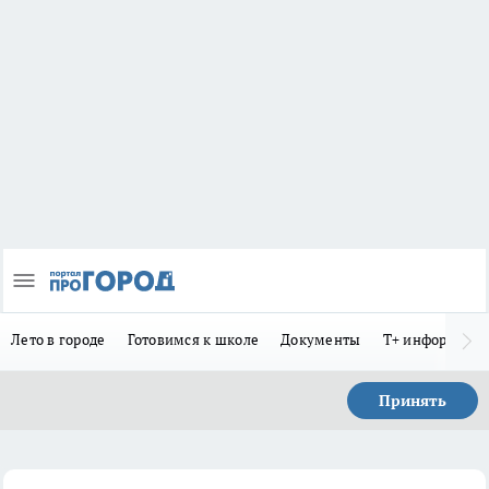
Лето в городе
Готовимся к школе
Документы
Т+ информиру
Принять