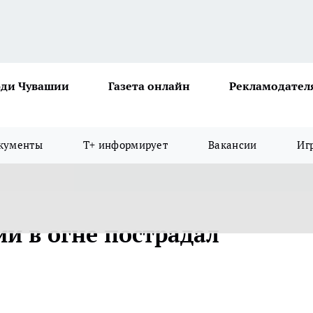
ди Чувашии
Газета онлайн
Рекламодател
кументы
Т+ информирует
Вакансии
Иг
и в огне пострадал