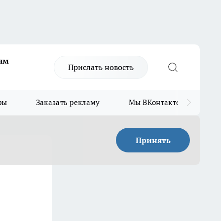
ям
Прислать новость
ры
Заказать рекламу
Мы ВКонтакте
Мы
Принять