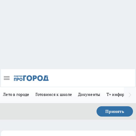
Лето в городе
Готовимся к школе
Документы
Т+ информиру
Принять