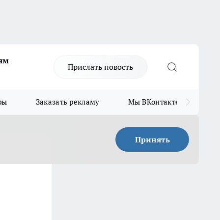
ям
Прислать новость
ры
Заказать рекламу
Мы ВКонтакте
Мы
Принять