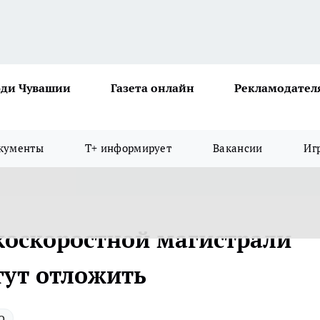
ди Чувашии
Газета онлайн
Рекламодател
кументы
Т+ информирует
Вакансии
Иг
коскоростной магистрали
гут отложить
о