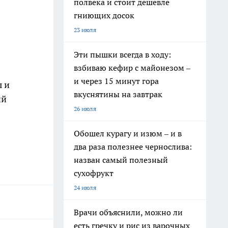
полвека и стоит дешевле
гниющих досок
23 июля
Эти пышки всегда в ходу:
взбиваю кефир с майонезом –
и через 15 минут гора
ы и
вкуснятины на завтрак
ий
26 июля
Обошел курагу и изюм – и в
два раза полезнее чернослива:
назван самый полезный
сухофрукт
24 июля
Врачи объяснили, можно ли
есть гречку и рис из варочных