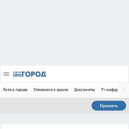
Лето в городе
Готовимся к школе
Документы
Т+ информиру
Принять