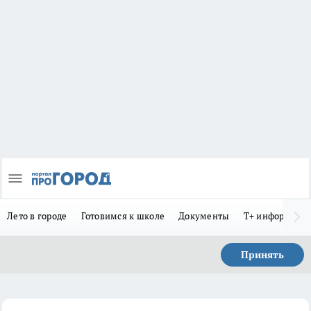
Лето в городе
Готовимся к школе
Документы
Т+ информиру
Принять