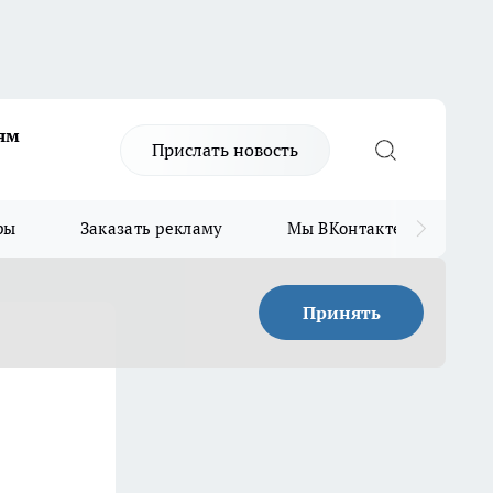
ям
Прислать новость
ры
Заказать рекламу
Мы ВКонтакте
Мы
Принять