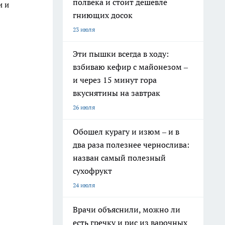
полвека и стоит дешевле
и и
гниющих досок
23 июля
Эти пышки всегда в ходу:
взбиваю кефир с майонезом –
и через 15 минут гора
вкуснятины на завтрак
26 июля
Обошел курагу и изюм – и в
два раза полезнее чернослива:
назван самый полезный
сухофрукт
24 июля
Врачи объяснили, можно ли
есть гречку и рис из варочных