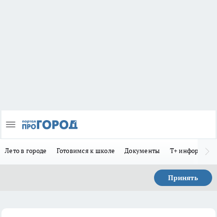
Лето в городе
Готовимся к школе
Документы
Т+ информиру
Принять