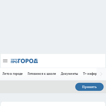
Лето в городе
Готовимся к школе
Документы
Т+ информиру
Принять