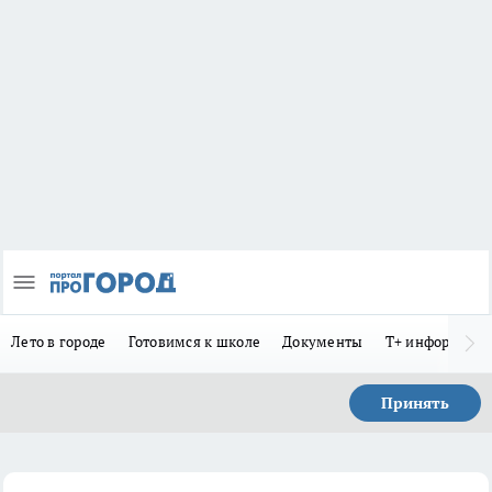
Лето в городе
Готовимся к школе
Документы
Т+ информиру
Принять