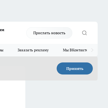
ям
Прислать новость
ры
Заказать рекламу
Мы ВКонтакте
Мы
Принять