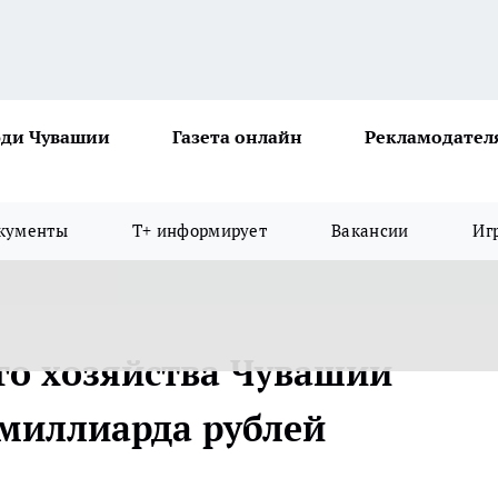
ди Чувашии
Газета онлайн
Рекламодател
кументы
Т+ информирует
Вакансии
Иг
ого хозяйства Чувашии
миллиарда рублей