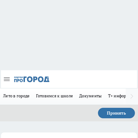
Лето в городе
Готовимся к школе
Документы
Т+ информиру
Принять