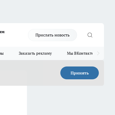
ям
Прислать новость
ры
Заказать рекламу
Мы ВКонтакте
Мы
Принять