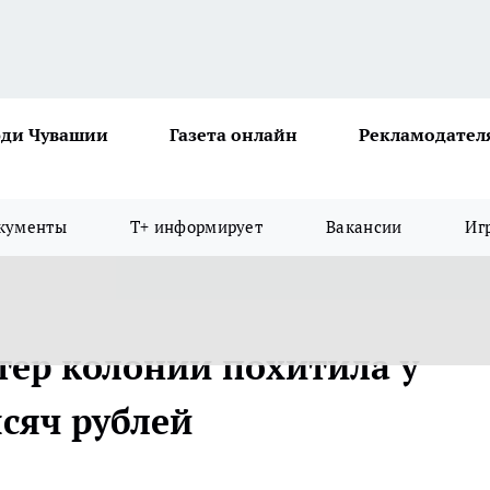
ди Чувашии
Газета онлайн
Рекламодател
кументы
Т+ информирует
Вакансии
Иг
тер колонии похитила у
сяч рублей