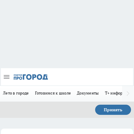
Лето в городе
Готовимся к школе
Документы
Т+ информиру
Принять