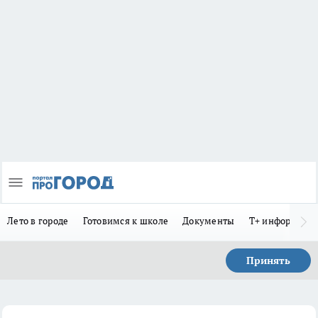
Лето в городе
Готовимся к школе
Документы
Т+ информиру
Принять