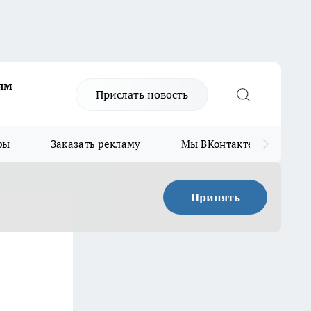
ям
Прислать новость
ры
Заказать рекламу
Мы ВКонтакте
Мы
Принять