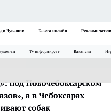
ди Чувашии
Газета онлайн
Рекламодател
кументы
Т+ информирует
Вакансии
Иг
д»: под Новочебоксарском
зов», а в Чебоксарах
ливают собак