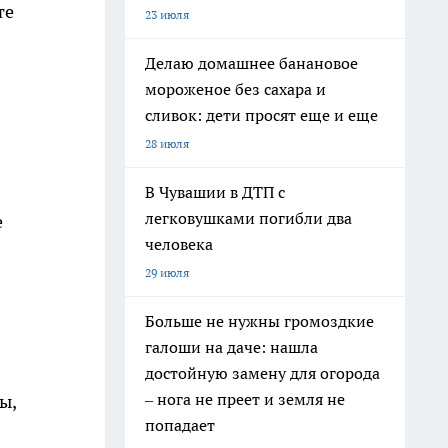
те
23 июля
Делаю домашнее банановое
мороженое без сахара и
сливок: дети просят еще и еще
28 июля
В Чувашии в ДТП с
легковушками погибли два
е
человека
29 июля
Больше не нужны громоздкие
галоши на даче: нашла
достойную замену для огорода
– нога не преет и земля не
ы,
попадает